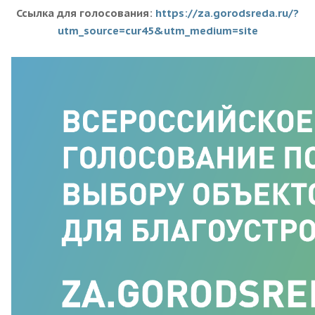
Ссылка для голосования:
https://za.gorodsreda.ru/?
utm_source=cur45&utm_medium=site